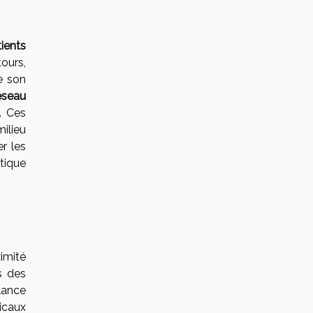
ients
tours,
e son
éseau
. Ces
ilieu
r les
tique
imité
s des
alance
icaux