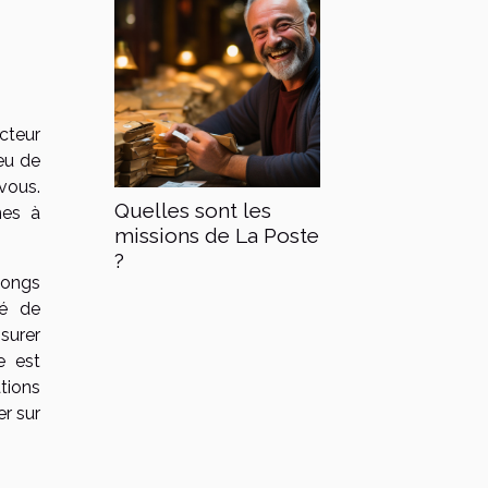
acteur
eu de
vous.
Quelles sont les
nes à
missions de La Poste
?
 longs
té de
ssurer
e est
tions
er sur