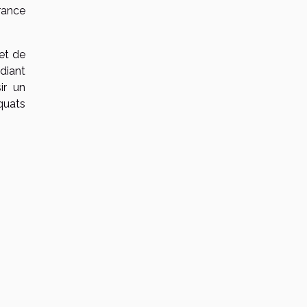
rance
et de
udiant
ir un
quats