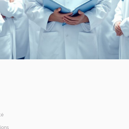
té
tions