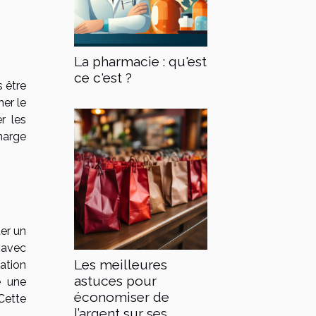
La pharmacie : qu'est
ce c'est ?
 être
ner le
r les
harge
er un
 avec
Les meilleures
ation
astuces pour
e une
économiser de
Cette
l’argent sur ses