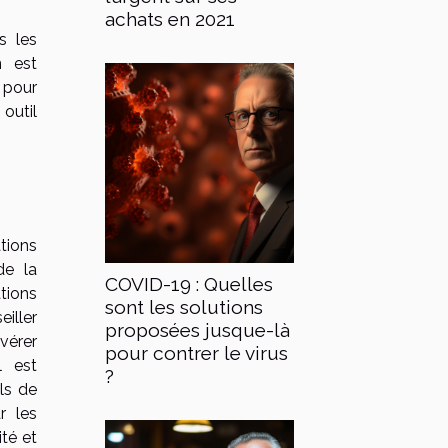
achats en 2021
s les
n est
 pour
outil
tions
de la
COVID-19 : Quelles
tions
sont les solutions
iller
proposées jusque-là
vérer
pour contrer le virus
l est
?
ls de
r les
ité et