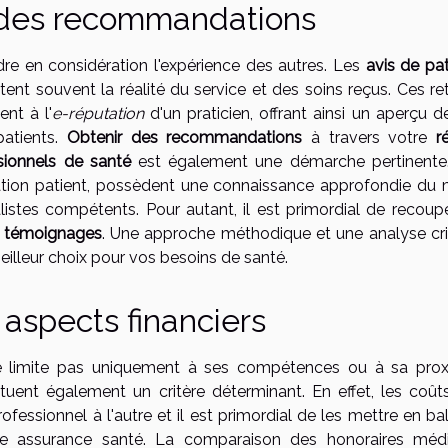
ir des recommandations
dre en considération l'expérience des autres. Les
avis de pat
tent souvent la réalité du service et des soins reçus. Ces re
nt à l'
e-réputation
d'un praticien, offrant ainsi un aperçu d
patients.
Obtenir des recommandations
à travers votre
r
sionnels de santé
est également une démarche pertinente
lation patient, possèdent une connaissance approfondie du m
istes compétents. Pour autant, il est primordial de recoupe
es témoignages
. Une approche méthodique et une analyse cri
eilleur choix pour vos besoins de santé.
aspects financiers
se limite pas uniquement à ses compétences ou à sa prox
tuent également un critère déterminant. En effet, les coût
ofessionnel à l'autre et il est primordial de les mettre en b
re assurance santé. La comparaison des honoraires méd