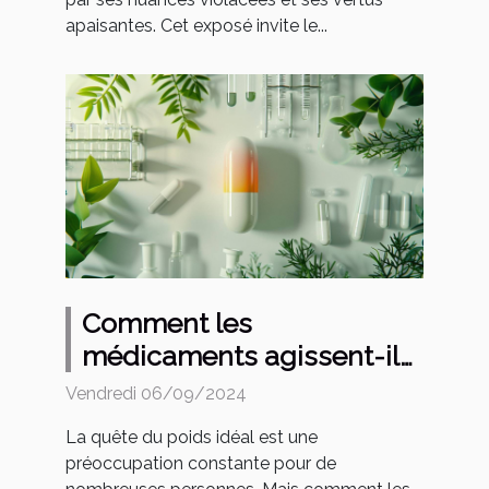
apaisantes. Cet exposé invite le...
Comment les
médicaments agissent-ils
sur le corps pour favoriser
Vendredi 06/09/2024
la perte de poids ?
La quête du poids idéal est une
préoccupation constante pour de