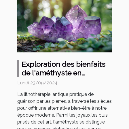
Exploration des bienfaits
de l'améthyste en
lithothérapie
Lundi 23/09/2024
La lithothérapie, antique pratique de
guérison par les pierres, a traversé les siècles
pour offrir une alternative bien-être à notre
époque moderne. Parmi les joyaux les plus
prisés de cet art, l'améthyste se distingue
par ses nuances violacées et ses vertus