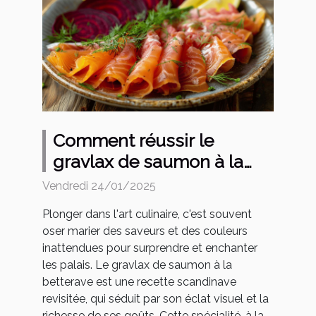
Comment réussir le
gravlax de saumon à la
betterave : étapes et
Vendredi 24/01/2025
conseils
Plonger dans l'art culinaire, c'est souvent
oser marier des saveurs et des couleurs
inattendues pour surprendre et enchanter
les palais. Le gravlax de saumon à la
betterave est une recette scandinave
revisitée, qui séduit par son éclat visuel et la
richesse de ses goûts. Cette spécialité, à la...