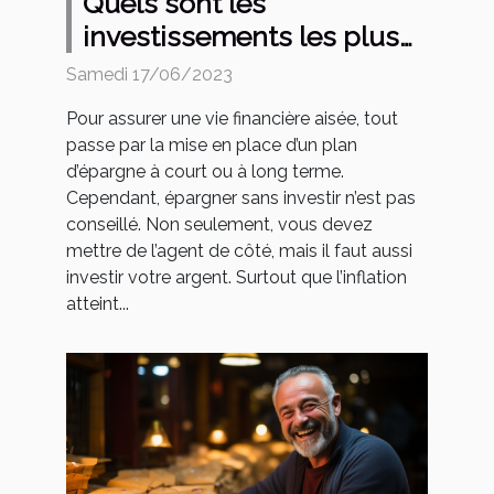
Quels sont les
investissements les plus
rentables ?
Samedi 17/06/2023
Pour assurer une vie financière aisée, tout
passe par la mise en place d’un plan
d’épargne à court ou à long terme.
Cependant, épargner sans investir n’est pas
conseillé. Non seulement, vous devez
mettre de l’agent de côté, mais il faut aussi
investir votre argent. Surtout que l’inflation
atteint...