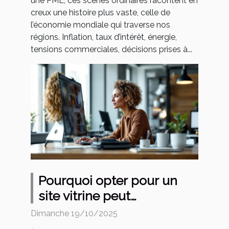
une PME, ces scènes ordinaires racontent en
creux une histoire plus vaste, celle de
l’économie mondiale qui traverse nos
régions. Inflation, taux d’intérêt, énergie,
tensions commerciales, décisions prises à...
Pourquoi opter pour un
site vitrine peut
transformer votre
Dimanche 19/10/2025
entreprise ?