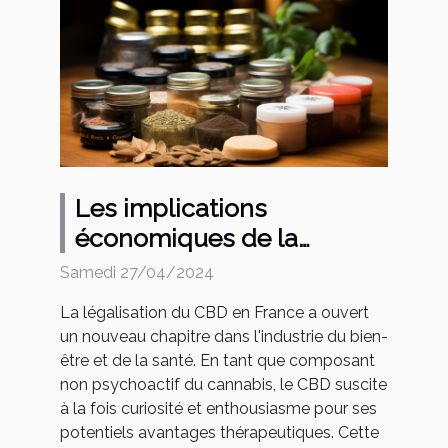
Les implications
économiques de la
légalisation du CBD en
Samedi 27/04/2024
France : une analyse du
La légalisation du CBD en France a ouvert
marché et des
un nouveau chapitre dans l'industrie du bien-
opportunités
être et de la santé. En tant que composant
d'investissement
non psychoactif du cannabis, le CBD suscite
à la fois curiosité et enthousiasme pour ses
potentiels avantages thérapeutiques. Cette