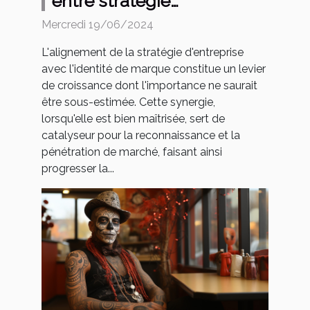
entre stratégie
d'entreprise et identité de
Mercredi 19/06/2024
marque sur la croissance
L'alignement de la stratégie d'entreprise
des organisations
avec l'identité de marque constitue un levier
de croissance dont l'importance ne saurait
être sous-estimée. Cette synergie,
lorsqu'elle est bien maîtrisée, sert de
catalyseur pour la reconnaissance et la
pénétration de marché, faisant ainsi
progresser la...