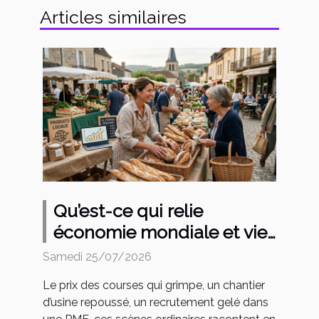
Articles similaires
Qu’est-ce qui relie
économie mondiale et vies
de région au quotidien ?
Samedi 25/07/2026
Le prix des courses qui grimpe, un chantier
d’usine repoussé, un recrutement gelé dans