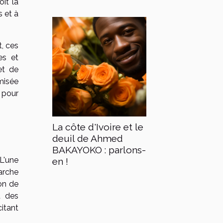
oît la
s et à
, ces
es et
et de
misée
 pour
La côte d'Ivoire et le
deuil de Ahmed
BAKAYOKO : parlons-
 L'une
en !
arche
ion de
t des
itant