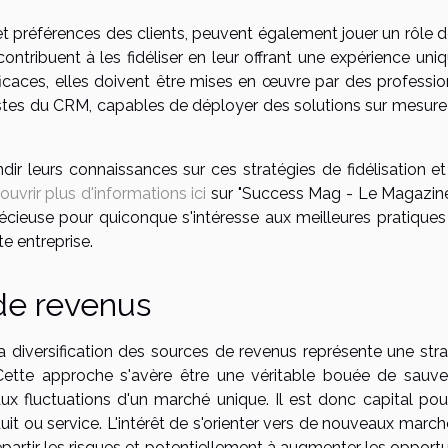
t préférences des clients, peuvent également jouer un rôle d
s contribuent à les fidéliser en leur offrant une expérience uni
fficaces, elles doivent être mises en œuvre par des professi
alistes du CRM, capables de déployer des solutions sur mesur
ir leurs connaissances sur ces stratégies de fidélisation et
ouvrir plus d'informations ici
sur "Success Mag - Le Magazin
récieuse pour quiconque s'intéresse aux meilleures pratiques
e entreprise.
 de revenus
 diversification des sources de revenus représente une stra
 Cette approche s'avère être une véritable bouée de sauve
aux fluctuations d'un marché unique. Il est donc capital pou
uit ou service. L'intérêt de s'orienter vers de nouveaux marc
répartir les risques et potentiellement à augmenter les opport