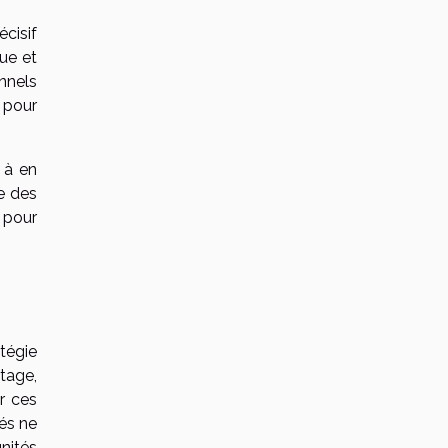
écisif
que et
onnels
e pour
 à en
e des
 pour
tégie
tage,
r ces
hés ne
unités