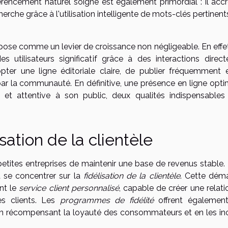
érencement naturel soigné est également primordial : il accr
cherche grâce à l'utilisation intelligente de mots-clés pertinent
pose comme un levier de croissance non négligeable. En effet
tilisateurs significatif grâce à des interactions direct
opter une ligne éditoriale claire, de publier fréquemment 
 par la communauté. En définitive, une présence en ligne opti
et attentive à son public, deux qualités indispensables
isation de la clientèle
 petites entreprises de maintenir une base de revenus stable.
 à se concentrer sur la
fidélisation de la clientèle
. Cette dém
nt le
service client personnalisé
, capable de créer une relat
es clients. Les
programmes de fidélité
offrent égalemen
en récompensant la loyauté des consommateurs et en les inc