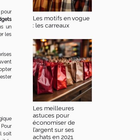
 pour
Les motifs en vogue
dgets
: les carreaux
ns un
r les
rises
ouvent
dopter
ester
Les meilleures
astuces pour
gique
économiser de
 Pour
l’argent sur ses
l soit
achats en 2021