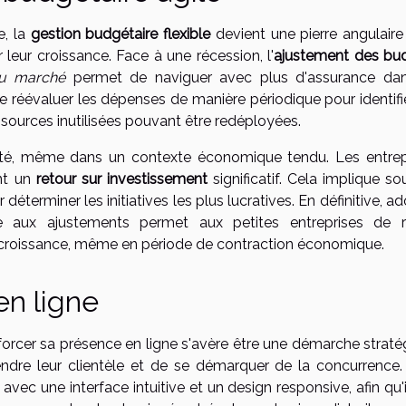
e, la
gestion budgétaire flexible
devient une pierre angulaire
 leur croissance. Face à une récession, l'
ajustement des bu
du marché
permet de naviguer avec plus d'assurance da
 réévaluer les dépenses de manière périodique pour identifie
ssources inutilisées pouvant être redéployées.
iorité, même dans un contexte économique tendu. Les entrep
ant un
retour sur investissement
significatif. Cela implique s
éterminer les initiatives les plus lucratives. En définitive, a
te aux ajustements permet aux petites entreprises de r
e croissance, même en période de contraction économique.
en ligne
orcer sa présence en ligne s'avère être une démarche straté
tendre leur clientèle et de se démarquer de la concurrence.
 avec une interface intuitive et un design responsive, afin qu'i