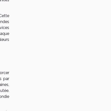
Cette
andes
rvices
haque
leurs
orcer
s par
ines,
utée.
ondie